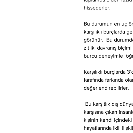
hissederler.
Bu durumun en uç örne
karşılıklı burçlarda g
görünür.  Bu durumda 
zıt iki davranış biçim
burcu deneyimle  öğr
Karşılıklı burçlarda 3
tarafında farkında ola
değerlendirebilirler.
 Bu karşıtlık dış dünyada görünür, yani sadece psikolojik düzeyde kalmaz.  Bu karşıtlığı kişi 
karşısına çıkan insanl
kişinin kendi içindeki
hayatlarında ikili ilişk