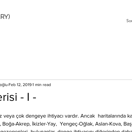
RY)
Sor
oğlu
Feb 12, 2019
1 min read
si - I -
veya çok dengeye ihtiyacı vardır. Ancak  haritalarında karş
, Boğa-Akrep, İkizler-Yay,  Yengeç-Oğlak, Aslan-Kova, Başa
gezegenleri  bulunanlar, denge ihtiyacını diğerinden daha