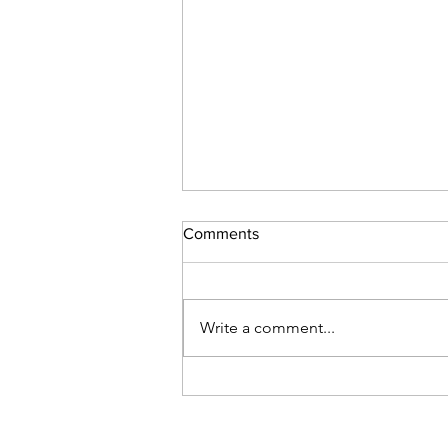
Comments
Write a comment...
Denge Serisi - IV - Aslan –
Kova Karşıtlığı