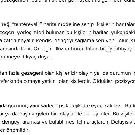
ği “tahterevalli” harita modeline sahip  kişilerin haritalar
ezegen  yerleşimleri bulunan bu kişilerin haritası yukarıdaki 
zaten hayatın kendisi dengeyi sağlama serüveni  olur. Kişi
i arasında kalır. Örneğin  İkizler burcu kitabi bilgiye ihtiya
enmeye ihtiyaç duyar.
’den fazla gezegeni olan kişiler bir olayın ya  da durumun iç
n/farkında olmaya yatkın  olan kişilerdir. Oldukları pozisyon
ar ya da başına gelen bir  olaylar ile deneyimler. Bu kişiler
  dengeyi araması ve bulabilmesi için araçlardır. Dolayısıyla
iler önemlidir.