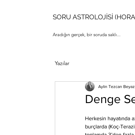
SORU ASTROLOJİSİ (HORA
Aradığın gerçek, bir soruda saklı...
Yazılar
Aylin Tezcan Beyaz
Denge Seri
Herkesin hayatında az 
burçlarda (Koç-Terazi
toplamda 3’den fazla 