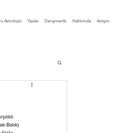
u Astrolojisi
Yazılar
Danışmanlık
Hakkımda
iletişim
ılıklı 
k-Balık) 
 fazla 