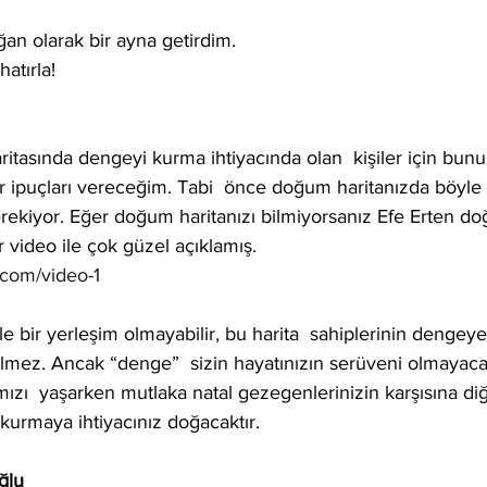
n olarak bir ayna getirdim.
atırla! 
ritasında dengeyi kurma ihtiyacında olan  kişiler için bunu 
r ipuçları vereceğim. Tabi  önce doğum haritanızda böyle 
ekiyor. Eğer doğum haritanızı bilmiyorsanız Efe Erten doğ
ir video ile çok güzel açıklamış.  
.com/video-1
e bir yerleşim olmayabilir, bu harita  sahiplerinin dengeye 
lmez. Ancak “denge”  sizin hayatınızın serüveni olmayaca
zı  yaşarken mutlaka natal gezegenlerinizin karşısına di
kurmaya ihtiyacınız doğacaktır.
ğlu