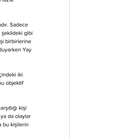
ıdır. Sadece 
şekildeki gibi  
 birbirlerine 
ç duyarken Yay 
indeki iki 
u objektif 
 ya da olaylar 
 bu kişilerin  