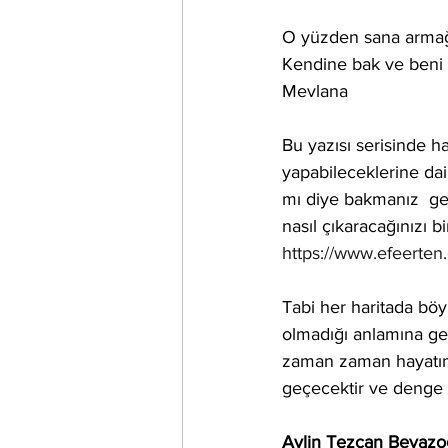
O yüzden sana armağa
Kendine bak ve beni h
Mevlana
Bu yazısı serisinde ha
yapabileceklerine dai
mı diye bakmanız  ger
nasıl çıkaracağınızı b
https://www.efeerten
Tabi her haritada böyl
olmadığı anlamına ge
zaman zaman hayatımı
geçecektir ve denge 
Aylin Tezcan Beyazo